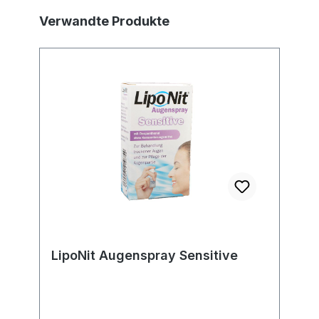
Produktgalerie überspringen
Verwandte Produkte
LipoNit Augenspray Sensitive