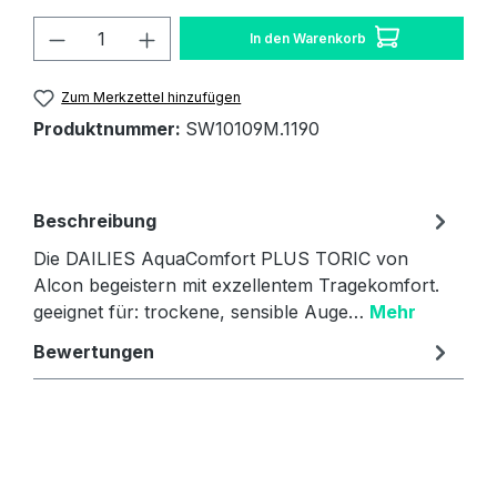
Produkt Anzahl: Gib den gewünschten W
In den Warenkorb
Zum Merkzettel hinzufügen
Produktnummer:
SW10109M.1190
Beschreibung
Die DAILIES AquaComfort PLUS TORIC von
Alcon begeistern mit exzellentem Tragekomfort.
geeignet für: trockene, sensible Auge…
Mehr
Bewertungen