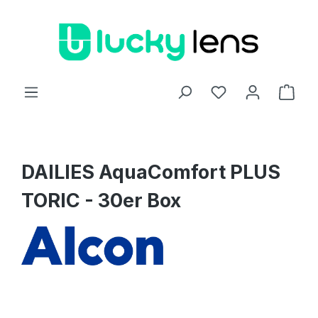
Zum Hauptinhalt springen
Ware
DAILIES AquaComfort PLUS
TORIC - 30er Box
Bildergalerie überspringen