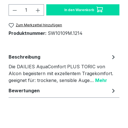
Produkt Anzahl: Gib den gewünschten W
In den Warenkorb
Zum Merkzettel hinzufügen
Produktnummer:
SW10109M.1214
Beschreibung
Die DAILIES AquaComfort PLUS TORIC von
Alcon begeistern mit exzellentem Tragekomfort.
geeignet für: trockene, sensible Auge…
Mehr
Bewertungen