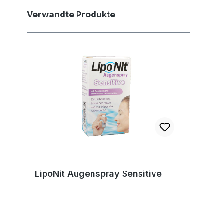
Produktgalerie überspringen
Verwandte Produkte
LipoNit Augenspray Sensitive