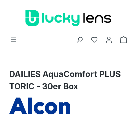
Zum Hauptinhalt springen
Ware
DAILIES AquaComfort PLUS
TORIC - 30er Box
Bildergalerie überspringen