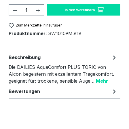
Produkt Anzahl: Gib den gewünschten W
In den Warenkorb
Zum Merkzettel hinzufügen
Produktnummer:
SW10109M.818
Beschreibung
Die DAILIES AquaComfort PLUS TORIC von
Alcon begeistern mit exzellentem Tragekomfort.
geeignet für: trockene, sensible Auge…
Mehr
Bewertungen