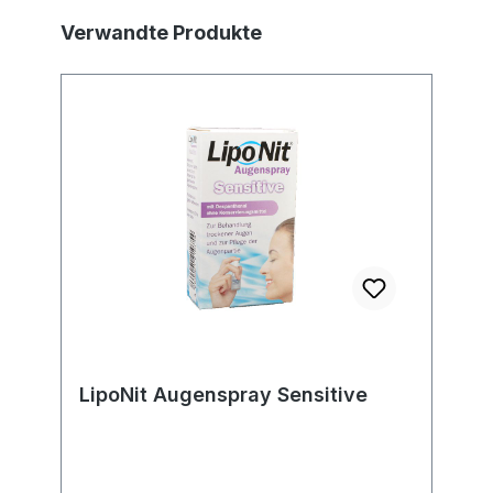
Produktgalerie überspringen
Verwandte Produkte
LipoNit Augenspray Sensitive