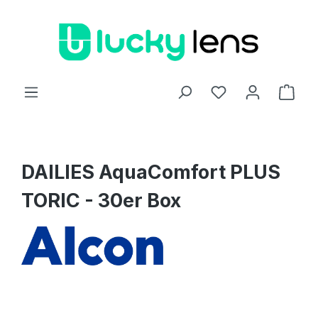
Zum Hauptinhalt springen
Ware
DAILIES AquaComfort PLUS
TORIC - 30er Box
Bildergalerie überspringen