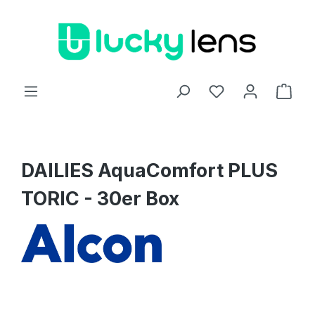
Zum Hauptinhalt springen
Ware
DAILIES AquaComfort PLUS
TORIC - 30er Box
Bildergalerie überspringen