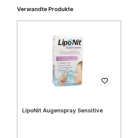
Produktgalerie überspringen
Verwandte Produkte
LipoNit Augenspray Sensitive