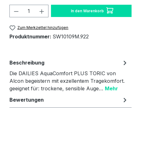
Produkt Anzahl: Gib den gewünschten W
In den Warenkorb
Zum Merkzettel hinzufügen
Produktnummer:
SW10109M.922
Beschreibung
Die DAILIES AquaComfort PLUS TORIC von
Alcon begeistern mit exzellentem Tragekomfort.
geeignet für: trockene, sensible Auge…
Mehr
Bewertungen