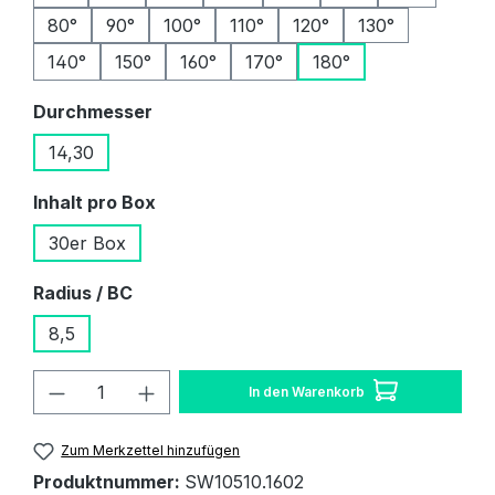
80°
90°
100°
110°
120°
130°
140°
150°
160°
170°
180°
auswählen
Durchmesser
14,30
auswählen
Inhalt pro Box
30er Box
auswählen
Radius / BC
8,5
Produkt Anzahl: Gib den gewünschten W
In den Warenkorb
Zum Merkzettel hinzufügen
Produktnummer:
SW10510.1602