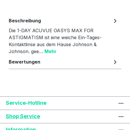
Beschreibung
Die 1-DAY ACUVUE OASYS MAX FOR
ASTIGMATISM ist eine weiche Ein-Tages-
Kontaktlinse aus dem Hause Johnson &
Johnson. gee…
Mehr
Bewertungen
Text vergrößern
Hochkontrastmodus
Service-Hotline
Farben invertieren
Monochrom
Shop Service
Information
Niedrige Sättigung
Hohe Sättigung