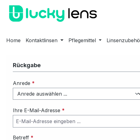
m Hauptinhalt springen
Zur Suche springen
Zur Hauptnavigation springen
Home
Kontaktlinsen
Pflegemittel
Linsenzubehö
Rückgabe
Anrede
*
Ihre E-Mail-Adresse
*
Betreff
*