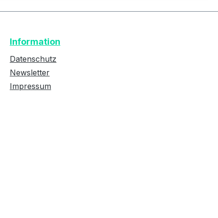
Text vergrößern
Hochkontrastmodus
Information
Farben invertieren
Monochrom
Datenschutz
Newsletter
Impressum
Niedrige Sättigung
Hohe Sättigung
Links unterstreichen
Gut lesbare Schrift
Überschriften
Animationen stoppen
hervorheben
Großer Cursor
Leseführung