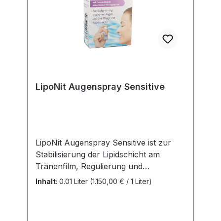
LipoNit Augenspray Sensitive
LipoNit Augenspray Sensitive ist zur
Stabilisierung der Lipidschicht am
Tränenfilm, Regulierung und
Verbesserung der Befeuchtung der
Inhalt:
0.01 Liter
(1.150,00 € / 1 Liter)
Augenoberfläche und der Augenlider
da. Anzuwenden bei umweltbedingten
Befindlichkeitsstörungen wie trockenen