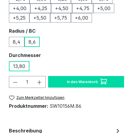
+4,00
+4,25
+4,50
+4,75
+5,00
+5,25
+5,50
+5,75
+6,00
auswählen
Radius / BC
8,4
8,6
auswählen
Durchmesser
13,80
Produkt Anzahl: Gib den gewünschten W
In den Warenkorb
Zum Merkzettel hinzufügen
Produktnummer:
SW10156M.86
Beschreibung