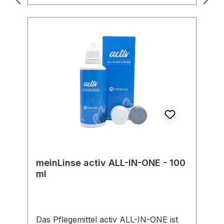
Unternehmen legen wir großen Wert
auf Transparenz und die Einhaltung
gesetzlicher Vorgaben. Im Rahmen der
EU-Verordnung sind wir verpflichtet,
Informationen über den
verantwortlichen Wirtschaftsakteur
bereitzustellen. Dieser ist für die
Einhaltung der EU-Vorschriften zu
unseren Produkten verantwortlich.
Hersteller:Soleko Via Ravano 03037
Pontecorvo Italy electronic address:
https://www.meniconsoleko.it/contatti/h
ttps://www.menicon-news.de/ifus-207-
de
meinLinse activ ALL-IN-ONE - 100
ml
Das Pflegemittel activ ALL-IN-ONE ist