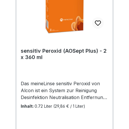
Einhaltung der EU-Vorschriften zu
unseren Produkten verantwortlich.
Hersteller:Soleko Via Ravano 03037
Pontecorvo Italy electronic address:
https://www.meniconsoleko.it/contatti/h
ttps://www.menicon-news.de/ifus-207-
de
sensitiv Peroxid (AOSept Plus) - 2
x 360 ml
Das meineLinse sensitiv Peroxid von
Alcon ist ein System zur Reinigung
Desinfektion Neutralisation Entfernung
von Proteinen Aufbewahrung 100%
Inhalt:
0.72 Liter
(29,86 € / 1 Liter)
konservierungsmittelfreiACHTUNG:Neu
gibt es ab Februar 2025 pro
Doppelpack analog dem