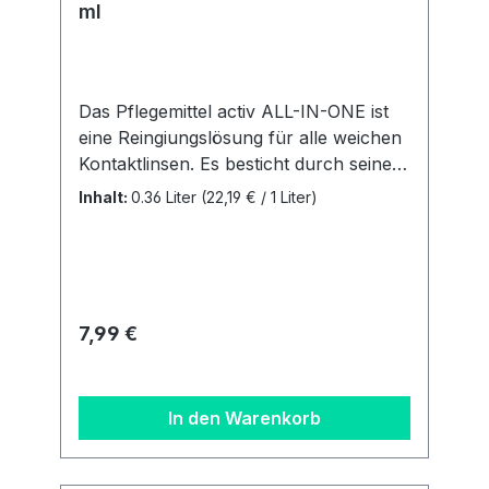
ml
Das Pflegemittel activ ALL-IN-ONE ist
eine Reingiungslösung für alle weichen
Kontaktlinsen. Es besticht durch seine
einfache und unkomplizierte
Inhalt:
0.36 Liter
(22,19 € / 1 Liter)
Handhabung. Sie ist für alle weichen
Linsen (auch SilikonHydrogele Linsen)
geegnet. Vorteile: Alle Pflegeschritte in
einer Lösung Extra Plus an Feuchtigkeit
Behälter inklusive Inhalt: 1 Flasche mit
Regulärer Preis:
7,99 €
360 ml + ein flacher Linsenbehälter
Details zur
Produktsicherheitsverordnung Als
In den Warenkorb
verantwortungsbewusstes
Unternehmen legen wir großen Wert
auf Transparenz und die Einhaltung