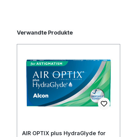
Produktgalerie überspringen
Verwandte Produkte
AIR OPTIX plus HydraGlyde for