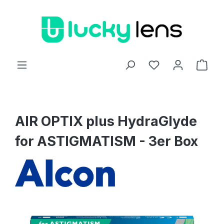
Zum Hauptinhalt springen
Ware
AIR OPTIX plus HydraGlyde
for ASTIGMATISM - 3er Box
Bildergalerie überspringen