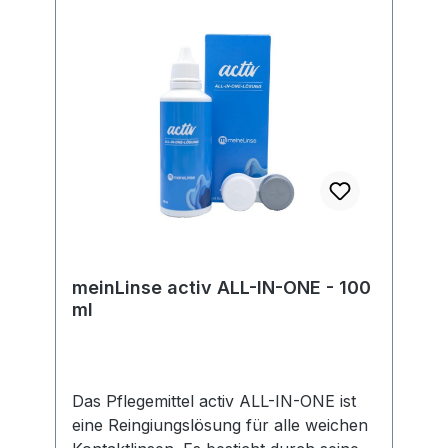
gesetzlicher Vorgaben. Im Rahmen der
EU-Verordnung sind wir verpflichtet,
Informationen über den
verantwortlichen Wirtschaftsakteur
bereitzustellen. Dieser ist für die
Einhaltung der EU-Vorschriften zu
unseren Produkten verantwortlich.
Hersteller:Soleko Via Ravano 03037
Pontecorvo Italy electronic address:
https://www.meniconsoleko.it/contatti/h
ttps://www.menicon-news.de/ifus-207-
de
meinLinse activ ALL-IN-ONE - 100
ml
Das Pflegemittel activ ALL-IN-ONE ist
eine Reingiungslösung für alle weichen