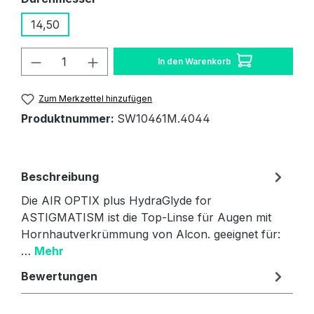
14,50
Produkt Anzahl: Gib den gewünschten W
In den Warenkorb
Zum Merkzettel hinzufügen
Produktnummer:
SW10461M.4044
Beschreibung
Die AIR OPTIX plus HydraGlyde for
ASTIGMATISM ist die Top-Linse für Augen mit
Hornhautverkrümmung von Alcon. geeignet für:
…
Mehr
Bewertungen