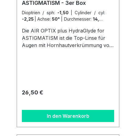
ASTIGMATISM - 3er Box
Dioptrien / sph:
-1,50
|
Cylinder / cyl:
-2,25
|
Achse:
50°
|
Durchmesser:
14,50
|
Inhalt pro Box:
3er Box
|
Radius / BC:
Die AIR OPTIX plus HydraGlyde for
8,7
ASTIGMATISM ist die Top-Linse für
Augen mit Hornhautverkrümmung von
Alcon. geeignet für: tägliches Tragen;
sensible Augen;
Kontaktlinsenneueinsteiger
Nutzungsdauer: 4 Wochen
Wassergehalt: 33%
Sauerstoffdurchlässigkeit: 110 Dk/t
Regulärer Preis:
26,50 €
lieferbare Werte: -10,00 dpt bis +6,00
dpt; Cylinder bis -2,25 dpt UV-
Schutz: nein Handlingstint: ja Diese
In den Warenkorb
Linse von Alcon ist DIE Spitzenlinse für
anspruchsvolle Kontaktlinsenträger. Mit
dieser Linse tun Sie Ihren Augen einen