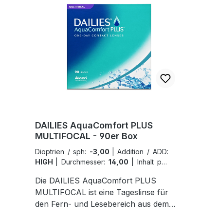
DAILIES AquaComfort PLUS
MULTIFOCAL - 90er Box
Dioptrien / sph:
-3,00
|
Addition / ADD:
HIGH
|
Durchmesser:
14,00
|
Inhalt pro
Box:
90er Box
|
Radius / BC:
8,7
Die DAILIES AquaComfort PLUS
MULTIFOCAL ist eine Tageslinse für
den Fern- und Lesebereich aus dem
Hause Alcon. geeignet