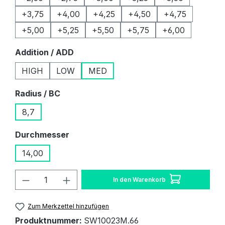
+3,75
+4,00
+4,25
+4,50
+4,75
+5,00
+5,25
+5,50
+5,75
+6,00
auswählen
Addition / ADD
HIGH
LOW
MED
auswählen
Radius / BC
8,7
auswählen
Durchmesser
14,00
Produkt Anzahl: Gib den gewünschten W
In den Warenkorb
Zum Merkzettel hinzufügen
Produktnummer:
SW10023M.66