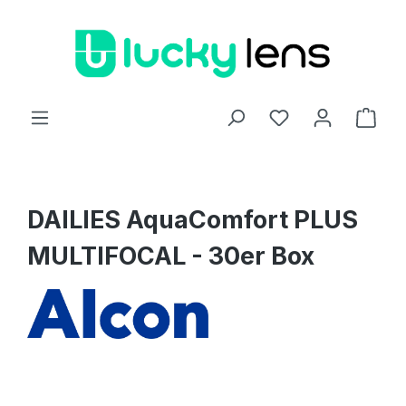
Zum Hauptinhalt springen
Ware
DAILIES AquaComfort PLUS
MULTIFOCAL - 30er Box
Bildergalerie überspringen