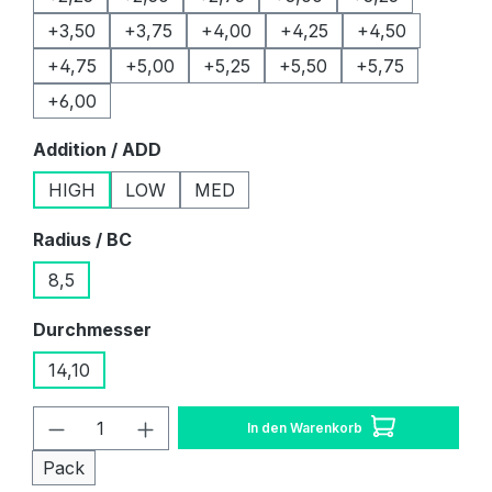
+3,50
+3,75
+4,00
+4,25
+4,50
+4,75
+5,00
+5,25
+5,50
+5,75
+6,00
auswählen
Addition / ADD
HIGH
LOW
MED
auswählen
Radius / BC
8,5
auswählen
Durchmesser
14,10
Produkt Anzahl: Gib den gewünschten W
In den Warenkorb
Pack