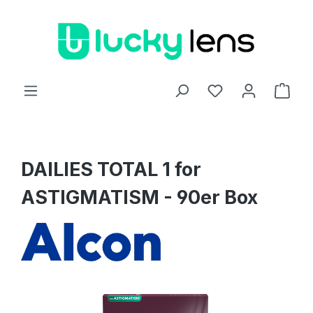
Zum Hauptinhalt springen
Ware
DAILIES TOTAL 1 for
ASTIGMATISM - 90er Box
Bildergalerie überspringen