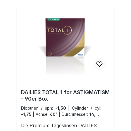
DAILIES TOTAL 1 for ASTIGMATISM
- 90er Box
Dioptrien / sph:
-1,50
|
Cylinder / cyl:
-1,75
|
Achse:
60°
|
Durchmesser:
14,50
|
Inhalt pro Box:
90er Box
|
Radius / BC:
Die Premium Tageslinsen DAILIES
8,6