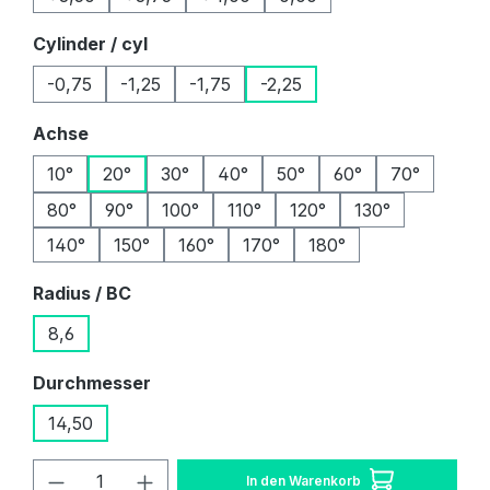
auswählen
Cylinder / cyl
-0,75
-1,25
-1,75
-2,25
auswählen
Achse
10°
20°
30°
40°
50°
60°
70°
80°
90°
100°
110°
120°
130°
140°
150°
160°
170°
180°
auswählen
Radius / BC
8,6
auswählen
Durchmesser
14,50
Produkt Anzahl: Gib den gewünschten W
In den Warenkorb