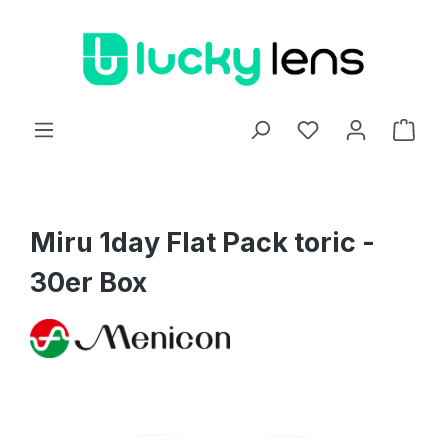
Zum Hauptinhalt springen
Ware
Miru 1day Flat Pack toric -
30er Box
Bildergalerie überspringen