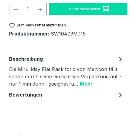
Produkt Anzahl: Gib den gewünschten W
In den Warenkorb
Zum Merkzettel hinzufügen
Produktnummer:
SW10409M.115
Beschreibung
Die Miru 1day Flat Pack toric von Menicon fällt
schon durch seine einzigartige Verpackung auf -
nur 1 mm dünn! geeignet fü…
Mehr
Bewertungen
Text vergrößern
Hochkontrastmodus