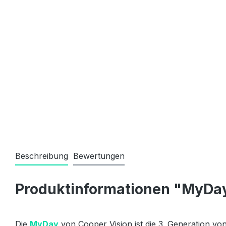
Beschreibung
Bewertungen
Produktinformationen "MyDay
Die
MyDay
von Cooper Vision ist die 3. Generation von