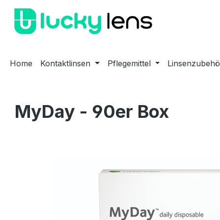
m Hauptinhalt springen
Zur Suche springen
Zur Hauptnavigation springen
Home
Kontaktlinsen
Pflegemittel
Linsenzubehö
MyDay - 90er Box
Bildergalerie überspringen