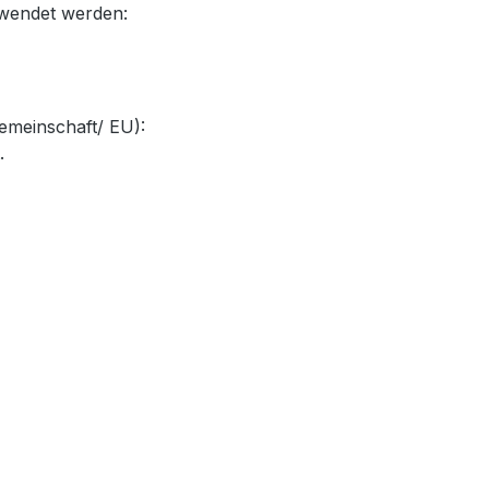
rwendet werden:
emeinschaft/ EU):
.