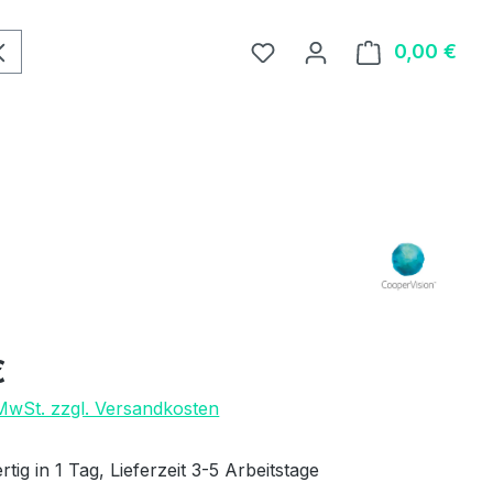
0,00 €
Ware
eis:
€
 MwSt. zzgl. Versandkosten
tig in 1 Tag, Lieferzeit 3-5 Arbeitstage