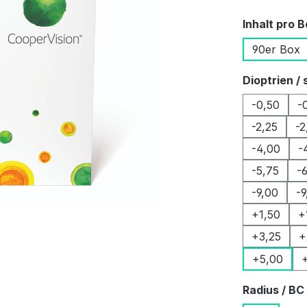
Inhalt pro 
90er Box
Dioptrien / 
-0,50
-
-2,25
-2
-4,00
-
-5,75
-
-9,00
-9
+1,50
+
+3,25
+
+5,00
Radius / BC