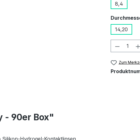
8,4
Durchmess
14,20
Produkt
Zum Merkze
Produktnu
 - 90er Box"
 Silikon-Hydrogel-Kontaktlinsen.