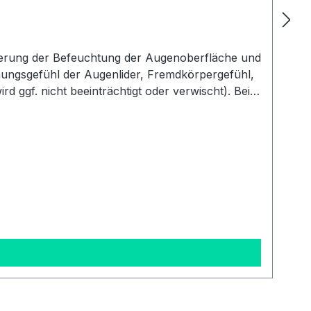
esserung der Befeuchtung der Augenoberfläche und
ungsgefühl der Augenlider, Fremdkörpergefühl,
 ggf. nicht beeinträchtigt oder verwischt). Beim
ei den Tränenfilm. LipoNit kann bedenkenlos mit
ind wir verpflichtet, Informationen über den
n verantwortlich. Hersteller:Optima
 Sanita S.r.l., Viale della Stazione 5, IT-39100