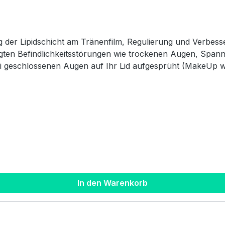
rung der Lipidschicht am Tränenfilm, Regulierung und Verb
ten Befindlichkeitsstörungen wie trockenen Augen, Spann
 geschlossenen Augen auf Ihr Lid aufgesprüht (MakeUp wird
mäßig über das gesamte Auge verteilt und stabilisieren dab
r Produktsicherheitsverordnung Als verantwortungsbewusstes Unternehmen legen
ung gesetzlicher Vorgaben. Im Rahmen der EU-Verordnung s
ser ist für die Einhaltung der EU-Vorschriften zu unseren Produkte
l: office@optimamedical.chBevollmächtigter in der EU:Optima
In den Warenkorb