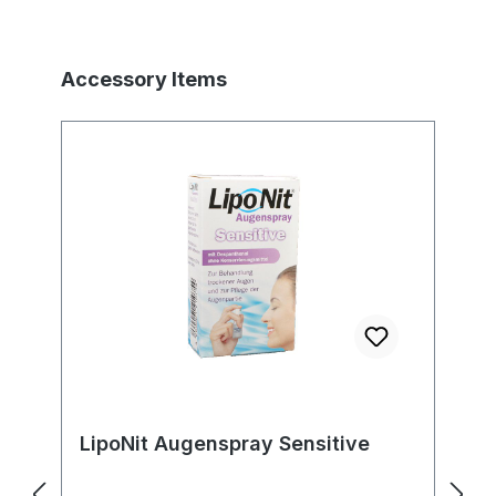
Produktgalerie überspringen
Accessory Items
LipoNit Augenspray Sensitive