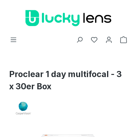
Zum Hauptinhalt springen
Ware
Proclear 1 day multifocal - 3
x 30er Box
Bildergalerie überspringen