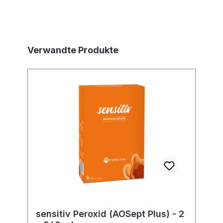
Produktgalerie überspringen
Verwandte Produkte
sensitiv Peroxid (AOSept Plus) - 2