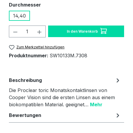
auswählen
Durchmesser
14,40
Produkt Anzahl: Gib den gewünschten W
In den Warenkorb
Zum Merkzettel hinzufügen
Produktnummer:
SW10133M.7308
Beschreibung
Die Proclear toric Monatskontaktlinsen von
Cooper Vision sind die ersten Linsen aus einem
biokompatiblen Material. geeignet…
Mehr
Bewertungen