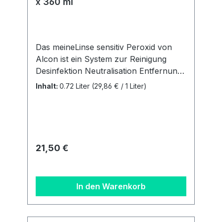
x 360 ml
Das meineLinse sensitiv Peroxid von
Alcon ist ein System zur Reinigung
Desinfektion Neutralisation Entfernung
von Proteinen Aufbewahrung 100%
Inhalt:
0.72 Liter
(29,86 € / 1 Liter)
konservierungsmittelfreiACHTUNG:Neu
gibt es ab Februar 2025 pro
Doppelpack analog dem
Markenprodukt AO Sept nur noch 1
Behälter. Unser 3 Monatsbedarf
Regulärer Preis:
21,50 €
besteht aus 2 Flaschen á 360 ml + 1
Behälter. Details zur
Produktsicherheitsverordnung Als
In den Warenkorb
verantwortungsbewusstes
Unternehmen legen wir großen Wert
auf Transparenz und die Einhaltung