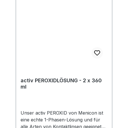
gesetzlicher Vorgaben. Im Rahmen der
EU-Verordnung sind wir verpflichtet,
Informationen über den
verantwortlichen Wirtschaftsakteur
bereitzustellen. Dieser ist für die
Einhaltung der EU-Vorschriften zu
unseren Produkten verantwortlich.
Hersteller:Soleko Via Ravano 03037
Pontecorvo Italy electronic address:
https://www.meniconsoleko.it/contatti/h
ttps://www.menicon-news.de/ifus-207-
de
activ PEROXIDLÖSUNG - 2 x 360
ml
Unser activ PEROXID von Menicon ist
eine echte 1-Phasen-Lösung und für
alle Arten von Kontaktlinsen geeignet