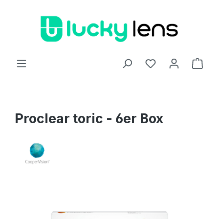
Zum Hauptinhalt springen
Ware
Proclear toric - 6er Box
Bildergalerie überspringen