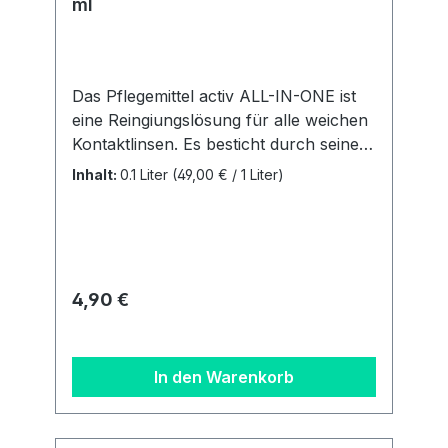
ml
Das Pflegemittel activ ALL-IN-ONE ist
eine Reingiungslösung für alle weichen
Kontaktlinsen. Es besticht durch seine
einfache und unkomplizierte
Inhalt:
0.1 Liter
(49,00 € / 1 Liter)
Handhabung. Sie ist für alle weichen
Linsen (auch SilikonHydrogele Linsen)
geegnet. Vorteile: Alle Pflegeschritte in
einer Lösung Extra Plus an Feuchtigkeit
Behälter inklusive Inhalt: 1 Flasche mit
Regulärer Preis:
4,90 €
100 ml + ein flacher Linsenbehälter
Details zur
Produktsicherheitsverordnung Als
In den Warenkorb
verantwortungsbewusstes
Unternehmen legen wir großen Wert
auf Transparenz und die Einhaltung