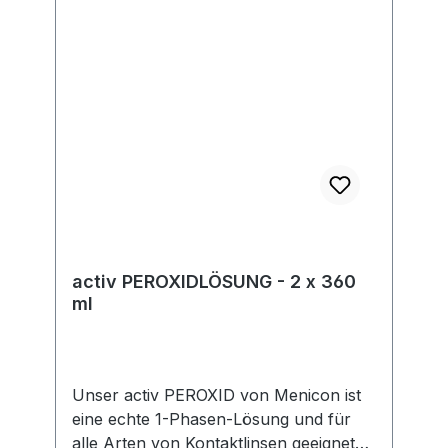
gesetzlicher Vorgaben. Im Rahmen der
EU-Verordnung sind wir verpflichtet,
Informationen über den
verantwortlichen Wirtschaftsakteur
bereitzustellen. Dieser ist für die
Einhaltung der EU-Vorschriften zu
unseren Produkten verantwortlich.
Hersteller:Soleko Via Ravano 03037
Pontecorvo Italy electronic address:
https://www.meniconsoleko.it/contatti/h
ttps://www.menicon-news.de/ifus-207-
de
activ PEROXIDLÖSUNG - 2 x 360
ml
Unser activ PEROXID von Menicon ist
eine echte 1-Phasen-Lösung und für
alle Arten von Kontaktlinsen geeignet