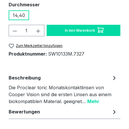
auswählen
Durchmesser
14,40
Produkt Anzahl: Gib den gewünschten W
In den Warenkorb
Zum Merkzettel hinzufügen
Produktnummer:
SW10133M.7327
Beschreibung
Die Proclear toric Monatskontaktlinsen von
Cooper Vision sind die ersten Linsen aus einem
biokompatiblen Material. geeignet…
Mehr
Bewertungen