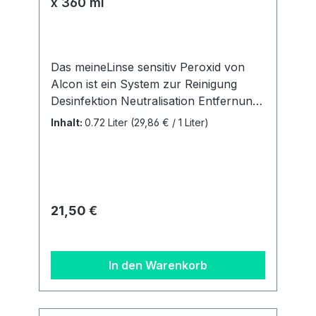
x 360 ml
Das meineLinse sensitiv Peroxid von
Alcon ist ein System zur Reinigung
Desinfektion Neutralisation Entfernung
von Proteinen Aufbewahrung 100%
Inhalt:
0.72 Liter
(29,86 € / 1 Liter)
konservierungsmittelfreiACHTUNG:Neu
gibt es ab Februar 2025 pro
Doppelpack analog dem
Markenprodukt AO Sept nur noch 1
Behälter. Unser 3 Monatsbedarf
Regulärer Preis:
21,50 €
besteht aus 2 Flaschen á 360 ml + 1
Behälter. Details zur
Produktsicherheitsverordnung Als
In den Warenkorb
verantwortungsbewusstes
Unternehmen legen wir großen Wert
auf Transparenz und die Einhaltung