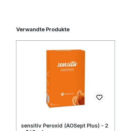
Produktgalerie überspringen
Verwandte Produkte
sensitiv Peroxid (AOSept Plus) - 2