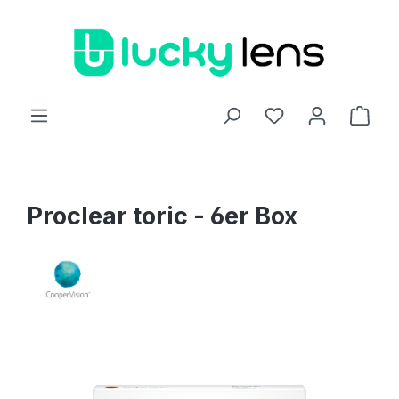
Zum Hauptinhalt springen
Ware
Proclear toric - 6er Box
Bildergalerie überspringen