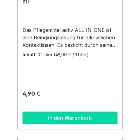
ml
Das Pflegemittel activ ALL-IN-ONE ist
eine Reingiungslösung für alle weichen
Kontaktlinsen. Es besticht durch seine
einfache und unkomplizierte
Inhalt:
0.1 Liter
(49,00 € / 1 Liter)
Handhabung. Sie ist für alle weichen
Linsen (auch SilikonHydrogele Linsen)
geegnet. Vorteile: Alle Pflegeschritte in
einer Lösung Extra Plus an Feuchtigkeit
Behälter inklusive Inhalt: 1 Flasche mit
Regulärer Preis:
4,90 €
100 ml + ein flacher Linsenbehälter
Details zur
Produktsicherheitsverordnung Als
In den Warenkorb
verantwortungsbewusstes
Unternehmen legen wir großen Wert
auf Transparenz und die Einhaltung