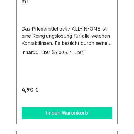
ml
Das Pflegemittel activ ALL-IN-ONE ist
eine Reingiungslösung für alle weichen
Kontaktlinsen. Es besticht durch seine
einfache und unkomplizierte
Inhalt:
0.1 Liter
(49,00 € / 1 Liter)
Handhabung. Sie ist für alle weichen
Linsen (auch SilikonHydrogele Linsen)
geegnet. Vorteile: Alle Pflegeschritte in
einer Lösung Extra Plus an Feuchtigkeit
Behälter inklusive Inhalt: 1 Flasche mit
Regulärer Preis:
4,90 €
100 ml + ein flacher Linsenbehälter
Details zur
Produktsicherheitsverordnung Als
In den Warenkorb
verantwortungsbewusstes
Unternehmen legen wir großen Wert
auf Transparenz und die Einhaltung