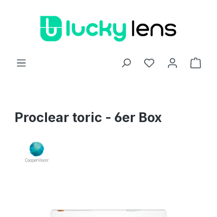
Zum Hauptinhalt springen
Ware
Proclear toric - 6er Box
Bildergalerie überspringen