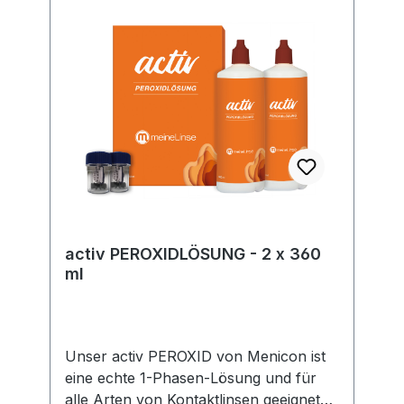
gesetzlicher Vorgaben. Im Rahmen der
EU-Verordnung sind wir verpflichtet,
Informationen über den
verantwortlichen Wirtschaftsakteur
bereitzustellen. Dieser ist für die
Einhaltung der EU-Vorschriften zu
unseren Produkten verantwortlich.
Hersteller:Soleko Via Ravano 03037
Pontecorvo Italy electronic address:
https://www.meniconsoleko.it/contatti/h
ttps://www.menicon-news.de/ifus-207-
de
activ PEROXIDLÖSUNG - 2 x 360
ml
Unser activ PEROXID von Menicon ist
eine echte 1-Phasen-Lösung und für
alle Arten von Kontaktlinsen geeignet