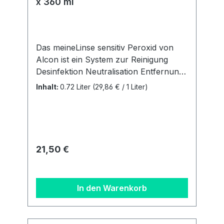
x 360 ml
Das meineLinse sensitiv Peroxid von
Alcon ist ein System zur Reinigung
Desinfektion Neutralisation Entfernung
von Proteinen Aufbewahrung 100%
Inhalt:
0.72 Liter
(29,86 € / 1 Liter)
konservierungsmittelfreiACHTUNG:Neu
gibt es ab Februar 2025 pro
Doppelpack analog dem
Markenprodukt AO Sept nur noch 1
Behälter. Unser 3 Monatsbedarf
Regulärer Preis:
21,50 €
besteht aus 2 Flaschen á 360 ml + 1
Behälter. Details zur
Produktsicherheitsverordnung Als
In den Warenkorb
verantwortungsbewusstes
Unternehmen legen wir großen Wert
auf Transparenz und die Einhaltung