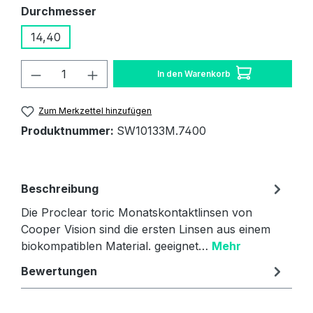
auswählen
Durchmesser
14,40
Produkt Anzahl: Gib den gewünschten W
In den Warenkorb
Zum Merkzettel hinzufügen
Produktnummer:
SW10133M.7400
Beschreibung
Die Proclear toric Monatskontaktlinsen von
Cooper Vision sind die ersten Linsen aus einem
biokompatiblen Material. geeignet…
Mehr
Bewertungen