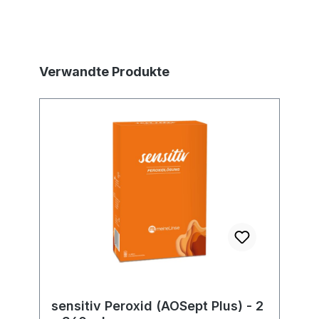
Produktgalerie überspringen
Verwandte Produkte
sensitiv Peroxid (AOSept Plus) - 2