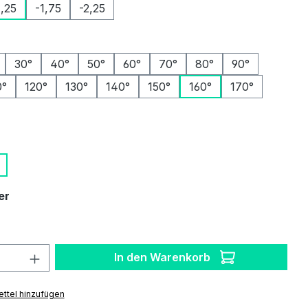
1,25
-1,75
-2,25
ählen
30°
40°
50°
60°
70°
80°
90°
0°
120°
130°
140°
150°
160°
170°
auswählen
auswählen
er
 Anzahl: Gib den gewünschten Wert ein 
In den Warenkorb
ttel hinzufügen