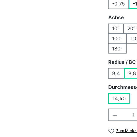
-0,75
-
ausw
Achse
10°
20°
100°
11
180°
Radius / BC
8,4
8,8
Durchmess
14,40
Produkt
Zum Merkze