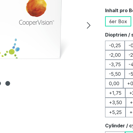
Inhalt pro 
6er Box
Dioptrien / 
-0,25
-
-2,00
-
-3,75
-
-5,50
-
0,00
+0
+1,75
+
+3,50
+
+5,25
+
Cylinder / c