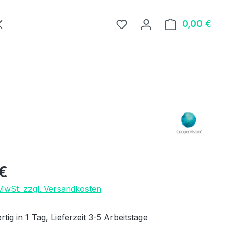
0,00 €
Ware
eis:
€
 MwSt. zzgl. Versandkosten
tig in 1 Tag, Lieferzeit 3-5 Arbeitstage