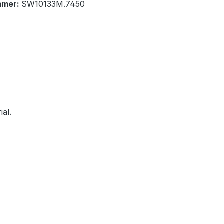
mmer:
SW10133M.7450
al.