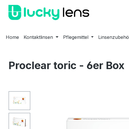
m Hauptinhalt springen
Zur Suche springen
Zur Hauptnavigation springen
Home
Kontaktlinsen
Pflegemittel
Linsenzubehö
Proclear toric - 6er Box
Bildergalerie überspringen