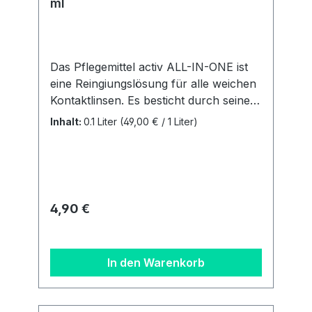
ml
Das Pflegemittel activ ALL-IN-ONE ist
eine Reingiungslösung für alle weichen
Kontaktlinsen. Es besticht durch seine
einfache und unkomplizierte
Inhalt:
0.1 Liter
(49,00 € / 1 Liter)
Handhabung. Sie ist für alle weichen
Linsen (auch SilikonHydrogele Linsen)
geegnet. Vorteile: Alle Pflegeschritte in
einer Lösung Extra Plus an Feuchtigkeit
Behälter inklusive Inhalt: 1 Flasche mit
Regulärer Preis:
4,90 €
100 ml + ein flacher Linsenbehälter
Details zur
Produktsicherheitsverordnung Als
In den Warenkorb
verantwortungsbewusstes
Unternehmen legen wir großen Wert
auf Transparenz und die Einhaltung