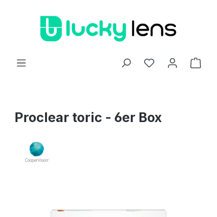
Zum Hauptinhalt springen
Ware
Proclear toric - 6er Box
Bildergalerie überspringen