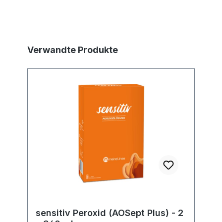
Produktgalerie überspringen
Verwandte Produkte
sensitiv Peroxid (AOSept Plus) - 2