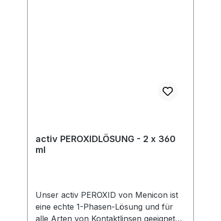
gesetzlicher Vorgaben. Im Rahmen der
EU-Verordnung sind wir verpflichtet,
Informationen über den
verantwortlichen Wirtschaftsakteur
bereitzustellen. Dieser ist für die
Einhaltung der EU-Vorschriften zu
unseren Produkten verantwortlich.
Hersteller:Soleko Via Ravano 03037
Pontecorvo Italy electronic address:
https://www.meniconsoleko.it/contatti/h
ttps://www.menicon-news.de/ifus-207-
de
activ PEROXIDLÖSUNG - 2 x 360
ml
Unser activ PEROXID von Menicon ist
eine echte 1-Phasen-Lösung und für
alle Arten von Kontaktlinsen geeignet