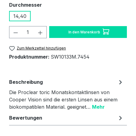
auswählen
Durchmesser
14,40
Produkt Anzahl: Gib den gewünschten W
In den Warenkorb
Zum Merkzettel hinzufügen
Produktnummer:
SW10133M.7454
Beschreibung
Die Proclear toric Monatskontaktlinsen von
Cooper Vision sind die ersten Linsen aus einem
biokompatiblen Material. geeignet…
Mehr
Bewertungen