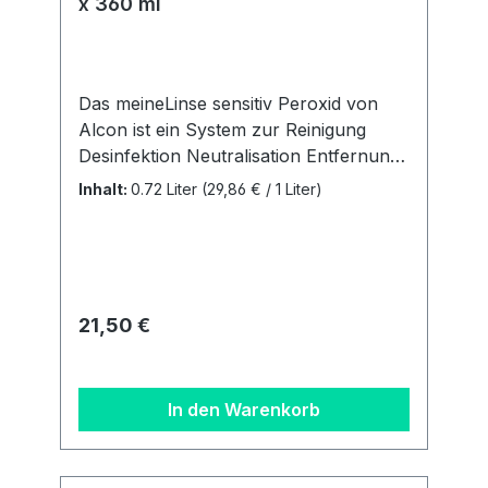
x 360 ml
Das meineLinse sensitiv Peroxid von
Alcon ist ein System zur Reinigung
Desinfektion Neutralisation Entfernung
von Proteinen Aufbewahrung 100%
Inhalt:
0.72 Liter
(29,86 € / 1 Liter)
konservierungsmittelfreiACHTUNG:Neu
gibt es ab Februar 2025 pro
Doppelpack analog dem
Markenprodukt AO Sept nur noch 1
Behälter. Unser 3 Monatsbedarf
Regulärer Preis:
21,50 €
besteht aus 2 Flaschen á 360 ml + 1
Behälter. Details zur
Produktsicherheitsverordnung Als
In den Warenkorb
verantwortungsbewusstes
Unternehmen legen wir großen Wert
auf Transparenz und die Einhaltung