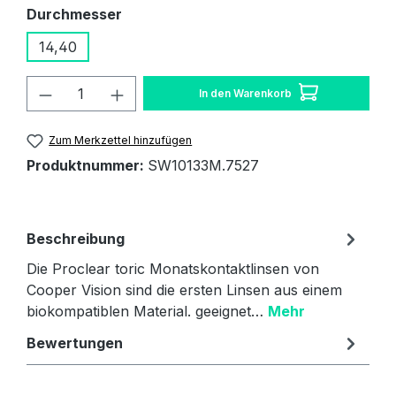
auswählen
Durchmesser
14,40
Produkt Anzahl: Gib den gewünschten W
In den Warenkorb
Zum Merkzettel hinzufügen
Produktnummer:
SW10133M.7527
Beschreibung
Die Proclear toric Monatskontaktlinsen von
Cooper Vision sind die ersten Linsen aus einem
biokompatiblen Material. geeignet…
Mehr
Bewertungen