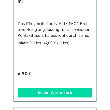
ml
Das Pflegemittel activ ALL-IN-ONE ist
eine Reingiungslösung für alle weichen
Kontaktlinsen. Es besticht durch seine
einfache und unkomplizierte
Inhalt:
0.1 Liter
(49,00 € / 1 Liter)
Handhabung. Sie ist für alle weichen
Linsen (auch SilikonHydrogele Linsen)
geegnet. Vorteile: Alle Pflegeschritte in
einer Lösung Extra Plus an Feuchtigkeit
Behälter inklusive Inhalt: 1 Flasche mit
Regulärer Preis:
4,90 €
100 ml + ein flacher Linsenbehälter
Details zur
Produktsicherheitsverordnung Als
In den Warenkorb
verantwortungsbewusstes
Unternehmen legen wir großen Wert
auf Transparenz und die Einhaltung