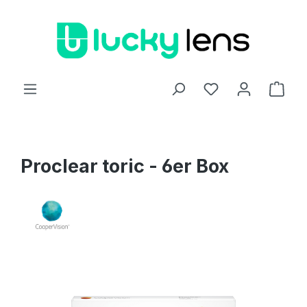
Zum Hauptinhalt springen
Ware
Proclear toric - 6er Box
Bildergalerie überspringen