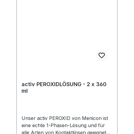
gesetzlicher Vorgaben. Im Rahmen der
EU-Verordnung sind wir verpflichtet,
Informationen über den
verantwortlichen Wirtschaftsakteur
bereitzustellen. Dieser ist für die
Einhaltung der EU-Vorschriften zu
unseren Produkten verantwortlich.
Hersteller:Soleko Via Ravano 03037
Pontecorvo Italy electronic address:
https://www.meniconsoleko.it/contatti/h
ttps://www.menicon-news.de/ifus-207-
de
activ PEROXIDLÖSUNG - 2 x 360
ml
Unser activ PEROXID von Menicon ist
eine echte 1-Phasen-Lösung und für
alle Arten von Kontaktlinsen geeignet