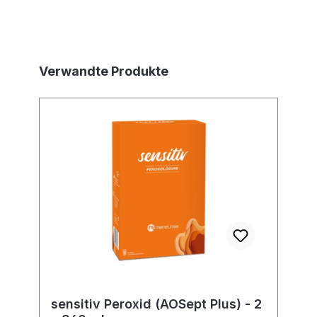
Produktgalerie überspringen
Verwandte Produkte
sensitiv Peroxid (AOSept Plus) - 2