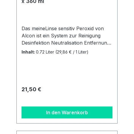
x 360 ml
Das meineLinse sensitiv Peroxid von
Alcon ist ein System zur Reinigung
Desinfektion Neutralisation Entfernung
von Proteinen Aufbewahrung 100%
Inhalt:
0.72 Liter
(29,86 € / 1 Liter)
konservierungsmittelfreiACHTUNG:Neu
gibt es ab Februar 2025 pro
Doppelpack analog dem
Markenprodukt AO Sept nur noch 1
Behälter. Unser 3 Monatsbedarf
Regulärer Preis:
21,50 €
besteht aus 2 Flaschen á 360 ml + 1
Behälter. Details zur
Produktsicherheitsverordnung Als
In den Warenkorb
verantwortungsbewusstes
Unternehmen legen wir großen Wert
auf Transparenz und die Einhaltung