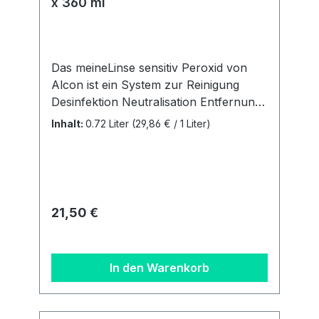
x 360 ml
Das meineLinse sensitiv Peroxid von
Alcon ist ein System zur Reinigung
Desinfektion Neutralisation Entfernung
von Proteinen Aufbewahrung 100%
Inhalt:
0.72 Liter
(29,86 € / 1 Liter)
konservierungsmittelfreiACHTUNG:Neu
gibt es ab Februar 2025 pro
Doppelpack analog dem
Markenprodukt AO Sept nur noch 1
Behälter. Unser 3 Monatsbedarf
Regulärer Preis:
21,50 €
besteht aus 2 Flaschen á 360 ml + 1
Behälter. Details zur
Produktsicherheitsverordnung Als
In den Warenkorb
verantwortungsbewusstes
Unternehmen legen wir großen Wert
auf Transparenz und die Einhaltung