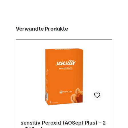
Produktgalerie überspringen
Verwandte Produkte
sensitiv Peroxid (AOSept Plus) - 2