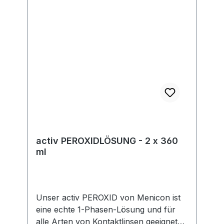
gesetzlicher Vorgaben. Im Rahmen der
EU-Verordnung sind wir verpflichtet,
Informationen über den
verantwortlichen Wirtschaftsakteur
bereitzustellen. Dieser ist für die
Einhaltung der EU-Vorschriften zu
unseren Produkten verantwortlich.
Hersteller:Soleko Via Ravano 03037
Pontecorvo Italy electronic address:
https://www.meniconsoleko.it/contatti/h
ttps://www.menicon-news.de/ifus-207-
de
activ PEROXIDLÖSUNG - 2 x 360
ml
Unser activ PEROXID von Menicon ist
eine echte 1-Phasen-Lösung und für
alle Arten von Kontaktlinsen geeignet