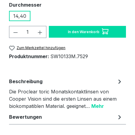
auswählen
Durchmesser
14,40
Produkt Anzahl: Gib den gewünschten W
In den Warenkorb
Zum Merkzettel hinzufügen
Produktnummer:
SW10133M.7529
Beschreibung
Die Proclear toric Monatskontaktlinsen von
Cooper Vision sind die ersten Linsen aus einem
biokompatiblen Material. geeignet…
Mehr
Bewertungen