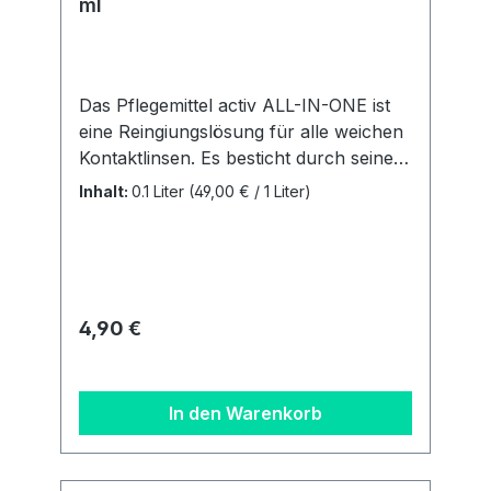
ml
Das Pflegemittel activ ALL-IN-ONE ist
eine Reingiungslösung für alle weichen
Kontaktlinsen. Es besticht durch seine
einfache und unkomplizierte
Inhalt:
0.1 Liter
(49,00 € / 1 Liter)
Handhabung. Sie ist für alle weichen
Linsen (auch SilikonHydrogele Linsen)
geegnet. Vorteile: Alle Pflegeschritte in
einer Lösung Extra Plus an Feuchtigkeit
Behälter inklusive Inhalt: 1 Flasche mit
Regulärer Preis:
4,90 €
100 ml + ein flacher Linsenbehälter
Details zur
Produktsicherheitsverordnung Als
In den Warenkorb
verantwortungsbewusstes
Unternehmen legen wir großen Wert
auf Transparenz und die Einhaltung