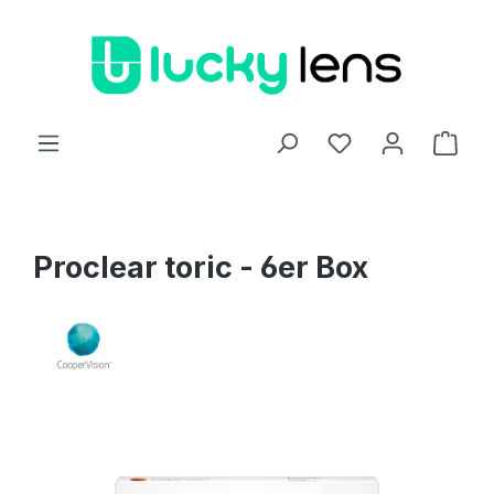
Zum Hauptinhalt springen
Ware
Proclear toric - 6er Box
Bildergalerie überspringen