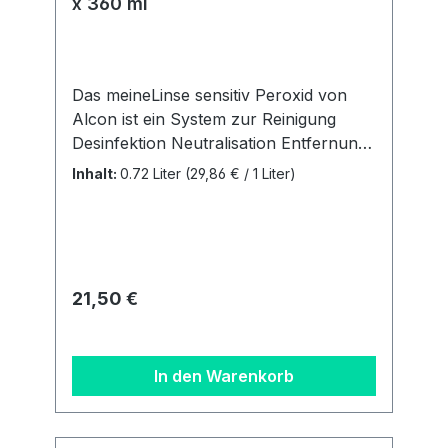
x 360 ml
Das meineLinse sensitiv Peroxid von
Alcon ist ein System zur Reinigung
Desinfektion Neutralisation Entfernung
von Proteinen Aufbewahrung 100%
Inhalt:
0.72 Liter
(29,86 € / 1 Liter)
konservierungsmittelfreiACHTUNG:Neu
gibt es ab Februar 2025 pro
Doppelpack analog dem
Markenprodukt AO Sept nur noch 1
Behälter. Unser 3 Monatsbedarf
Regulärer Preis:
21,50 €
besteht aus 2 Flaschen á 360 ml + 1
Behälter. Details zur
Produktsicherheitsverordnung Als
In den Warenkorb
verantwortungsbewusstes
Unternehmen legen wir großen Wert
auf Transparenz und die Einhaltung