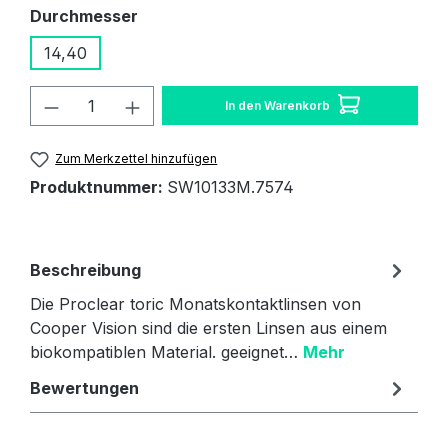
auswählen
Durchmesser
14,40
Produkt Anzahl: Gib den gewünschten W
In den Warenkorb
Zum Merkzettel hinzufügen
Produktnummer:
SW10133M.7574
Beschreibung
Die Proclear toric Monatskontaktlinsen von
Cooper Vision sind die ersten Linsen aus einem
biokompatiblen Material. geeignet…
Mehr
Bewertungen