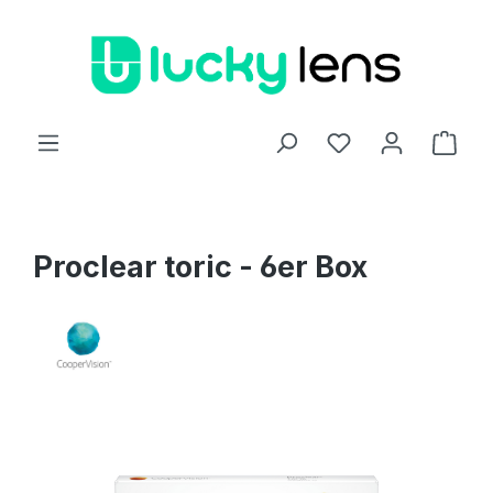
Zum Hauptinhalt springen
Ware
Proclear toric - 6er Box
Bildergalerie überspringen