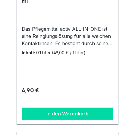
ml
Das Pflegemittel activ ALL-IN-ONE ist
eine Reingiungslösung für alle weichen
Kontaktlinsen. Es besticht durch seine
einfache und unkomplizierte
Inhalt:
0.1 Liter
(49,00 € / 1 Liter)
Handhabung. Sie ist für alle weichen
Linsen (auch SilikonHydrogele Linsen)
geegnet. Vorteile: Alle Pflegeschritte in
einer Lösung Extra Plus an Feuchtigkeit
Behälter inklusive Inhalt: 1 Flasche mit
Regulärer Preis:
4,90 €
100 ml + ein flacher Linsenbehälter
Details zur
Produktsicherheitsverordnung Als
In den Warenkorb
verantwortungsbewusstes
Unternehmen legen wir großen Wert
auf Transparenz und die Einhaltung