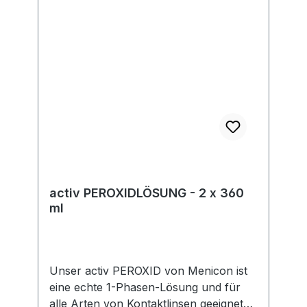
gesetzlicher Vorgaben. Im Rahmen der
EU-Verordnung sind wir verpflichtet,
Informationen über den
verantwortlichen Wirtschaftsakteur
bereitzustellen. Dieser ist für die
Einhaltung der EU-Vorschriften zu
unseren Produkten verantwortlich.
Hersteller:Soleko Via Ravano 03037
Pontecorvo Italy electronic address:
https://www.meniconsoleko.it/contatti/h
ttps://www.menicon-news.de/ifus-207-
de
activ PEROXIDLÖSUNG - 2 x 360
ml
Unser activ PEROXID von Menicon ist
eine echte 1-Phasen-Lösung und für
alle Arten von Kontaktlinsen geeignet