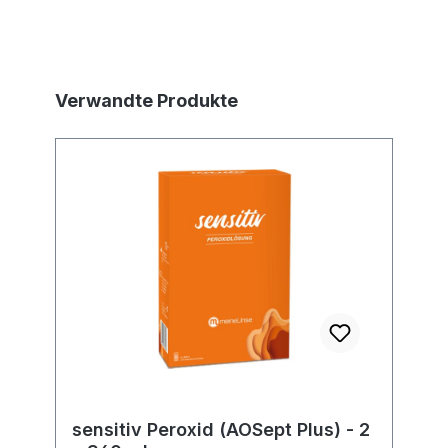
Produktgalerie überspringen
Verwandte Produkte
sensitiv Peroxid (AOSept Plus) - 2