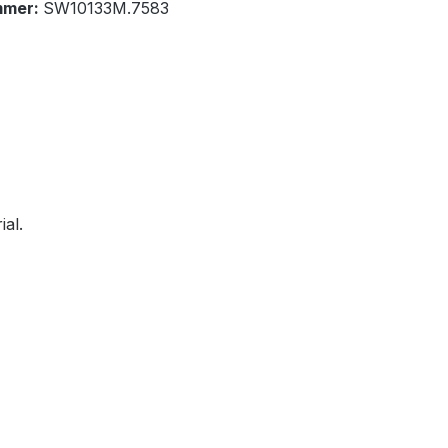
mmer:
SW10133M.7583
al.