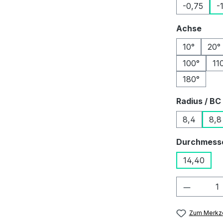
-0,75
-
ausw
Achse
10°
20°
100°
11
180°
Radius / BC
8,4
8,8
Durchmess
14,40
Produkt
Zum Merkze