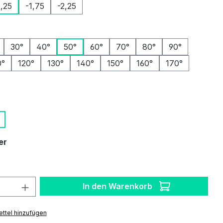
1,25
-1,75
-2,25
ählen
30°
40°
50°
60°
70°
80°
90°
0°
120°
130°
140°
150°
160°
170°
auswählen
auswählen
er
 Anzahl: Gib den gewünschten Wert ein 
In den Warenkorb
ttel hinzufügen