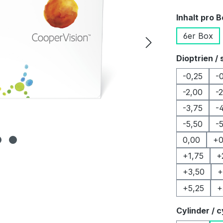
Inhalt pro 
6er Box
Dioptrien / 
-0,25
-
-2,00
-
-3,75
-
-5,50
-
0,00
+0
+1,75
+
+3,50
+
+5,25
+
Cylinder / c