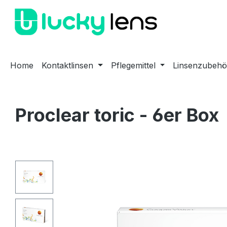
m Hauptinhalt springen
Zur Suche springen
Zur Hauptnavigation springen
Home
Kontaktlinsen
Pflegemittel
Linsenzubehö
Proclear toric - 6er Box
Bildergalerie überspringen