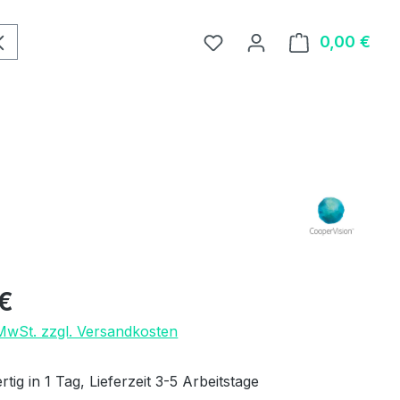
0,00 €
Ware
eis:
€
 MwSt. zzgl. Versandkosten
tig in 1 Tag, Lieferzeit 3-5 Arbeitstage