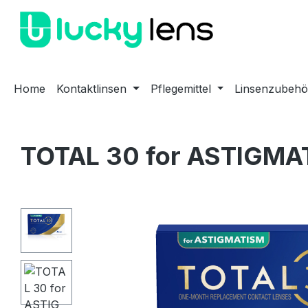
m Hauptinhalt springen
Zur Suche springen
Zur Hauptnavigation springen
Home
Kontaktlinsen
Pflegemittel
Linsenzubehö
TOTAL 30 for ASTIGMAT
Bildergalerie überspringen