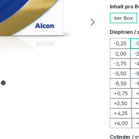
Inhalt pro 
6er Box
Dioptrien / 
-0,25
-
-2,00
-
-3,75
-
-5,50
-
-8,50
-
+0,75
+
+2,50
+
+4,25
+
+6,00
+
Cylinder / c