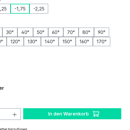
1,25
-1,75
-2,25
ählen
30°
40°
50°
60°
70°
80°
90°
0°
120°
130°
140°
150°
160°
170°
auswählen
auswählen
er
 Anzahl: Gib den gewünschten Wert ein 
In den Warenkorb
ttel hinzufügen