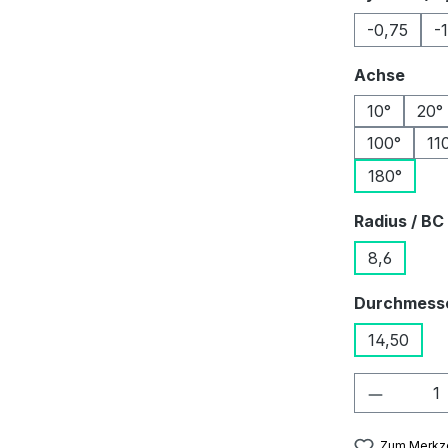
-0,75
-
ausw
Achse
10°
20°
100°
11
180°
Radius / BC
8,6
Durchmess
14,50
Produkt
Zum Merkze