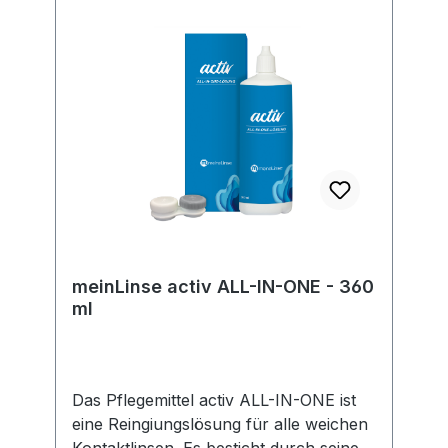
EU-Verordnung sind wir verpflichtet,
Informationen über den
verantwortlichen Wirtschaftsakteur
bereitzustellen. Dieser ist für die
Einhaltung der EU-Vorschriften zu
unseren Produkten verantwortlich.
Hersteller:Soleko Via Ravano 03037
Pontecorvo Italy electronic address:
https://www.meniconsoleko.it/contatti/h
ttps://www.menicon-news.de/ifus-207-
de
meinLinse activ ALL-IN-ONE - 360
ml
Das Pflegemittel activ ALL-IN-ONE ist
eine Reingiungslösung für alle weichen