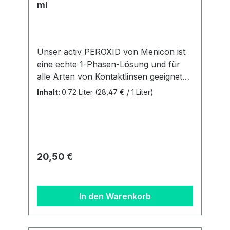
ml
Unser activ PEROXID von Menicon ist
eine echte 1-Phasen-Lösung und für
alle Arten von Kontaktlinsen geeignet
(farbige Linsen ausgenommen). Es ist
Inhalt:
0.72 Liter
(28,47 € / 1 Liter)
zur ... Reinigung Desinfektion
Neutralisation Entfernung von
Proteinen Aufbewahrung aller
Kontaktlinsen geeignet. Liefermenge: 2
Flaschen á 360ml + 2 Behältern.
Regulärer Preis:
20,50 €
Details zur
Produktsicherheitsverordnung Als
verantwortungsbewusstes
In den Warenkorb
Unternehmen legen wir großen Wert
auf Transparenz und die Einhaltung
gesetzlicher Vorgaben. Im Rahmen der