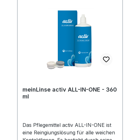
EU-Verordnung sind wir verpflichtet,
Informationen über den
verantwortlichen Wirtschaftsakteur
bereitzustellen. Dieser ist für die
Einhaltung der EU-Vorschriften zu
unseren Produkten verantwortlich.
Hersteller:Soleko Via Ravano 03037
Pontecorvo Italy electronic address:
https://www.meniconsoleko.it/contatti/h
ttps://www.menicon-news.de/ifus-207-
de
meinLinse activ ALL-IN-ONE - 360
ml
Das Pflegemittel activ ALL-IN-ONE ist
eine Reingiungslösung für alle weichen