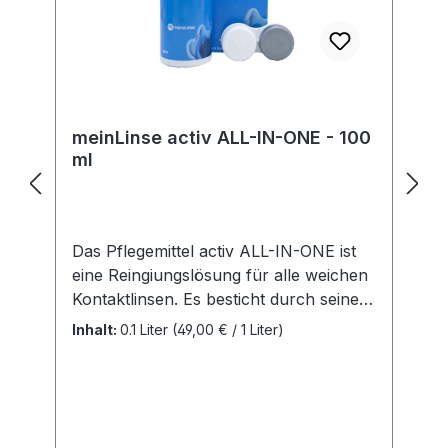
unseren Produkten verantwortlich.
Hersteller:Soleko Via Ravano 03037
Pontecorvo Italy electronic address:
https://www.meniconsoleko.it/contatti/h
ttps://www.menicon-news.de/ifus-207-
de
meinLinse activ ALL-IN-ONE - 100
ml
Das Pflegemittel activ ALL-IN-ONE ist
eine Reingiungslösung für alle weichen
Kontaktlinsen. Es besticht durch seine
einfache und unkomplizierte
Inhalt:
0.1 Liter
(49,00 € / 1 Liter)
Handhabung. Sie ist für alle weichen
Linsen (auch SilikonHydrogele Linsen)
geegnet. Vorteile: Alle Pflegeschritte in
einer Lösung Extra Plus an Feuchtigkeit
Behälter inklusive Inhalt: 1 Flasche mit