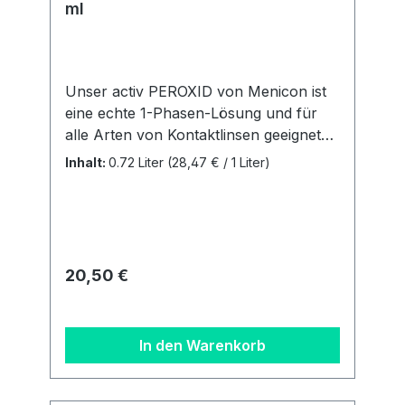
ml
Unser activ PEROXID von Menicon ist
eine echte 1-Phasen-Lösung und für
alle Arten von Kontaktlinsen geeignet
(farbige Linsen ausgenommen). Es ist
Inhalt:
0.72 Liter
(28,47 € / 1 Liter)
zur ... Reinigung Desinfektion
Neutralisation Entfernung von
Proteinen Aufbewahrung aller
Kontaktlinsen geeignet. Liefermenge: 2
Flaschen á 360ml + 2 Behältern.
Regulärer Preis:
20,50 €
Details zur
Produktsicherheitsverordnung Als
verantwortungsbewusstes
In den Warenkorb
Unternehmen legen wir großen Wert
auf Transparenz und die Einhaltung
gesetzlicher Vorgaben. Im Rahmen der