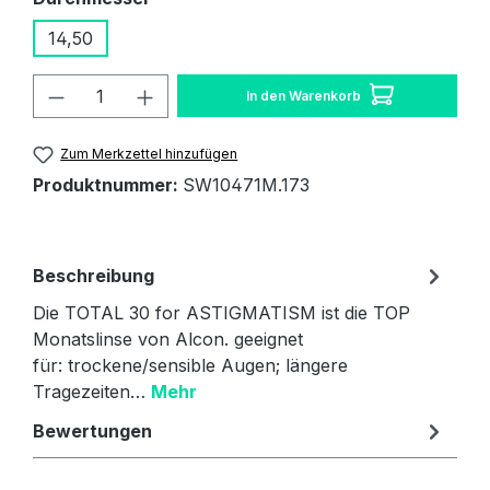
14,50
Produkt Anzahl: Gib den gewünschten W
In den Warenkorb
Zum Merkzettel hinzufügen
Produktnummer:
SW10471M.173
Beschreibung
Die TOTAL 30 for ASTIGMATISM ist die TOP
Monatslinse von Alcon. geeignet
für: trockene/sensible Augen; längere
Tragezeiten…
Mehr
Bewertungen