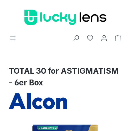
Zum Hauptinhalt springen
Ware
TOTAL 30 for ASTIGMATISM
- 6er Box
Bildergalerie überspringen