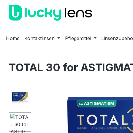
m Hauptinhalt springen
Zur Suche springen
Zur Hauptnavigation springen
Home
Kontaktlinsen
Pflegemittel
Linsenzubehö
TOTAL 30 for ASTIGMAT
Bildergalerie überspringen