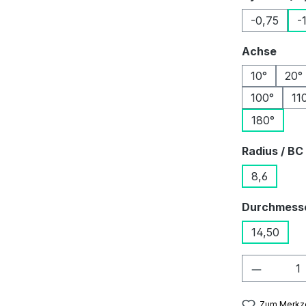
-0,75
-
ausw
Achse
10°
20°
100°
11
180°
Radius / BC
8,6
Durchmess
14,50
Produkt
Zum Merkze