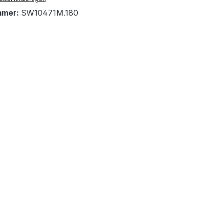
mmer:
SW10471M.180