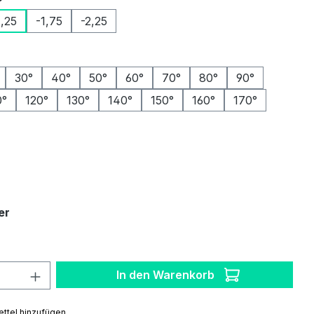
1,25
-1,75
-2,25
ählen
30°
40°
50°
60°
70°
80°
90°
0°
120°
130°
140°
150°
160°
170°
auswählen
auswählen
er
 Anzahl: Gib den gewünschten Wert ein 
In den Warenkorb
ttel hinzufügen