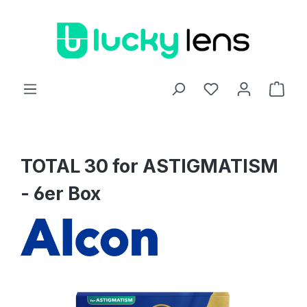
Zum Hauptinhalt springen
Ware
TOTAL 30 for ASTIGMATISM
- 6er Box
Bildergalerie überspringen