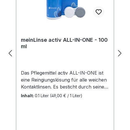
unseren Produkten verantwortlich.
Hersteller:Soleko Via Ravano 03037
Pontecorvo Italy electronic address:
https://www.meniconsoleko.it/contatti/h
ttps://www.menicon-news.de/ifus-207-
de
meinLinse activ ALL-IN-ONE - 100
ml
Das Pflegemittel activ ALL-IN-ONE ist
eine Reingiungslösung für alle weichen
Kontaktlinsen. Es besticht durch seine
einfache und unkomplizierte
Inhalt:
0.1 Liter
(49,00 € / 1 Liter)
Handhabung. Sie ist für alle weichen
Linsen (auch SilikonHydrogele Linsen)
geegnet. Vorteile: Alle Pflegeschritte in
einer Lösung Extra Plus an Feuchtigkeit
Behälter inklusive Inhalt: 1 Flasche mit