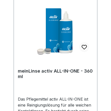
EU-Verordnung sind wir verpflichtet,
Informationen über den
verantwortlichen Wirtschaftsakteur
bereitzustellen. Dieser ist für die
Einhaltung der EU-Vorschriften zu
unseren Produkten verantwortlich.
Hersteller:Soleko Via Ravano 03037
Pontecorvo Italy electronic address:
https://www.meniconsoleko.it/contatti/h
ttps://www.menicon-news.de/ifus-207-
de
meinLinse activ ALL-IN-ONE - 360
ml
Das Pflegemittel activ ALL-IN-ONE ist
eine Reingiungslösung für alle weichen