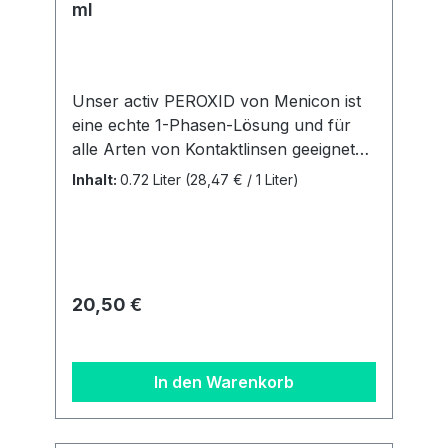
ml
Unser activ PEROXID von Menicon ist
eine echte 1-Phasen-Lösung und für
alle Arten von Kontaktlinsen geeignet
(farbige Linsen ausgenommen). Es ist
Inhalt:
0.72 Liter
(28,47 € / 1 Liter)
zur ... Reinigung Desinfektion
Neutralisation Entfernung von
Proteinen Aufbewahrung aller
Kontaktlinsen geeignet. Liefermenge: 2
Flaschen á 360ml + 2 Behältern.
Regulärer Preis:
20,50 €
Details zur
Produktsicherheitsverordnung Als
verantwortungsbewusstes
In den Warenkorb
Unternehmen legen wir großen Wert
auf Transparenz und die Einhaltung
gesetzlicher Vorgaben. Im Rahmen der