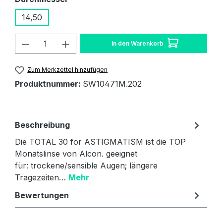
14,50
Produkt Anzahl: Gib den gewünschten W
In den Warenkorb
Zum Merkzettel hinzufügen
Produktnummer:
SW10471M.202
Beschreibung
Die TOTAL 30 for ASTIGMATISM ist die TOP
Monatslinse von Alcon. geeignet
für: trockene/sensible Augen; längere
Tragezeiten…
Mehr
Bewertungen