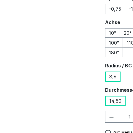
-0,75
-
ausw
Achse
10°
20°
100°
11
180°
Radius / BC
8,6
Durchmess
14,50
Produkt
Zum Merkze