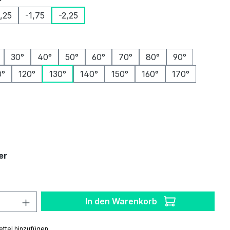
1,25
-1,75
-2,25
ählen
30°
40°
50°
60°
70°
80°
90°
0°
120°
130°
140°
150°
160°
170°
auswählen
auswählen
er
 Anzahl: Gib den gewünschten Wert ein 
In den Warenkorb
ttel hinzufügen