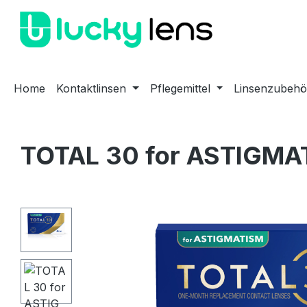
m Hauptinhalt springen
Zur Suche springen
Zur Hauptnavigation springen
Home
Kontaktlinsen
Pflegemittel
Linsenzubehö
TOTAL 30 for ASTIGMAT
Bildergalerie überspringen