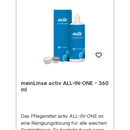
EU-Verordnung sind wir verpflichtet,
Informationen über den
verantwortlichen Wirtschaftsakteur
bereitzustellen. Dieser ist für die
Einhaltung der EU-Vorschriften zu
unseren Produkten verantwortlich.
Hersteller:Soleko Via Ravano 03037
Pontecorvo Italy electronic address:
https://www.meniconsoleko.it/contatti/h
ttps://www.menicon-news.de/ifus-207-
de
meinLinse activ ALL-IN-ONE - 360
ml
Das Pflegemittel activ ALL-IN-ONE ist
eine Reingiungslösung für alle weichen