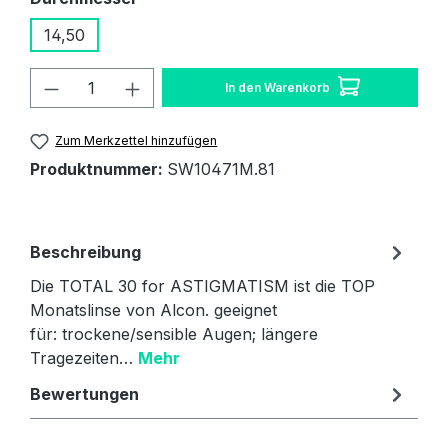
14,50
Produkt Anzahl: Gib den gewünschten W
In den Warenkorb
Zum Merkzettel hinzufügen
Produktnummer:
SW10471M.81
Beschreibung
Die TOTAL 30 for ASTIGMATISM ist die TOP
Monatslinse von Alcon. geeignet
für: trockene/sensible Augen; längere
Tragezeiten…
Mehr
Bewertungen