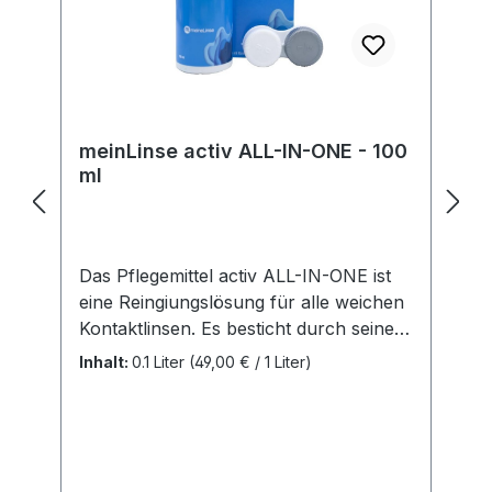
unseren Produkten verantwortlich.
Hersteller:Soleko Via Ravano 03037
Pontecorvo Italy electronic address:
https://www.meniconsoleko.it/contatti/h
ttps://www.menicon-news.de/ifus-207-
de
meinLinse activ ALL-IN-ONE - 100
ml
Das Pflegemittel activ ALL-IN-ONE ist
eine Reingiungslösung für alle weichen
Kontaktlinsen. Es besticht durch seine
einfache und unkomplizierte
Inhalt:
0.1 Liter
(49,00 € / 1 Liter)
Handhabung. Sie ist für alle weichen
Linsen (auch SilikonHydrogele Linsen)
geegnet. Vorteile: Alle Pflegeschritte in
einer Lösung Extra Plus an Feuchtigkeit
Behälter inklusive Inhalt: 1 Flasche mit