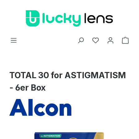
Zum Hauptinhalt springen
Ware
TOTAL 30 for ASTIGMATISM
- 6er Box
Bildergalerie überspringen