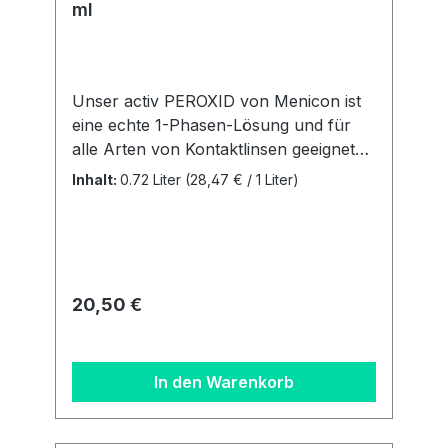
ml
Unser activ PEROXID von Menicon ist
eine echte 1-Phasen-Lösung und für
alle Arten von Kontaktlinsen geeignet
(farbige Linsen ausgenommen). Es ist
Inhalt:
0.72 Liter
(28,47 € / 1 Liter)
zur ... Reinigung Desinfektion
Neutralisation Entfernung von
Proteinen Aufbewahrung aller
Kontaktlinsen geeignet. Liefermenge: 2
Flaschen á 360ml + 2 Behältern.
Regulärer Preis:
20,50 €
Details zur
Produktsicherheitsverordnung Als
verantwortungsbewusstes
In den Warenkorb
Unternehmen legen wir großen Wert
auf Transparenz und die Einhaltung
gesetzlicher Vorgaben. Im Rahmen der