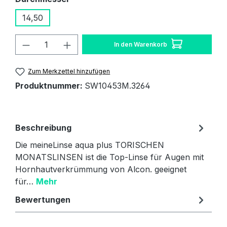
14,50
Produkt Anzahl: Gib den gewünschten W
In den Warenkorb
Zum Merkzettel hinzufügen
Produktnummer:
SW10453M.3264
Beschreibung
Die meineLinse aqua plus TORISCHEN
MONATSLINSEN ist die Top-Linse für Augen mit
Hornhautverkrümmung von Alcon. geeignet
für…
Mehr
Bewertungen