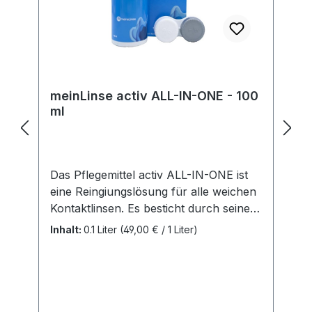
unseren Produkten verantwortlich.
Hersteller:Soleko Via Ravano 03037
Pontecorvo Italy electronic address:
https://www.meniconsoleko.it/contatti/h
ttps://www.menicon-news.de/ifus-207-
de
meinLinse activ ALL-IN-ONE - 100
ml
Das Pflegemittel activ ALL-IN-ONE ist
eine Reingiungslösung für alle weichen
Kontaktlinsen. Es besticht durch seine
einfache und unkomplizierte
Inhalt:
0.1 Liter
(49,00 € / 1 Liter)
Handhabung. Sie ist für alle weichen
Linsen (auch SilikonHydrogele Linsen)
geegnet. Vorteile: Alle Pflegeschritte in
einer Lösung Extra Plus an Feuchtigkeit
Behälter inklusive Inhalt: 1 Flasche mit