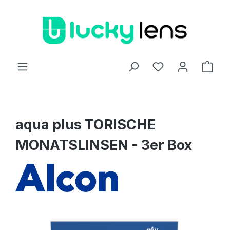
Zum Hauptinhalt springen
Ware
aqua plus TORISCHE
MONATSLINSEN - 3er Box
Bildergalerie überspringen