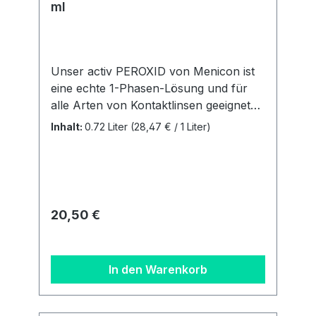
ml
Unser activ PEROXID von Menicon ist
eine echte 1-Phasen-Lösung und für
alle Arten von Kontaktlinsen geeignet
(farbige Linsen ausgenommen). Es ist
Inhalt:
0.72 Liter
(28,47 € / 1 Liter)
zur ... Reinigung Desinfektion
Neutralisation Entfernung von
Proteinen Aufbewahrung aller
Kontaktlinsen geeignet. Liefermenge: 2
Flaschen á 360ml + 2 Behältern.
Regulärer Preis:
20,50 €
Details zur
Produktsicherheitsverordnung Als
verantwortungsbewusstes
In den Warenkorb
Unternehmen legen wir großen Wert
auf Transparenz und die Einhaltung
gesetzlicher Vorgaben. Im Rahmen der