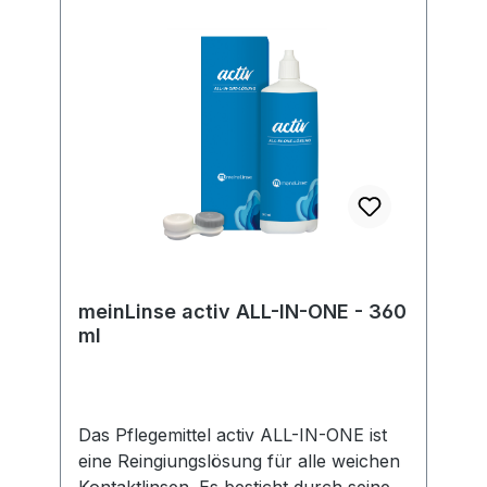
EU-Verordnung sind wir verpflichtet,
Informationen über den
verantwortlichen Wirtschaftsakteur
bereitzustellen. Dieser ist für die
Einhaltung der EU-Vorschriften zu
unseren Produkten verantwortlich.
Hersteller:Soleko Via Ravano 03037
Pontecorvo Italy electronic address:
https://www.meniconsoleko.it/contatti/h
ttps://www.menicon-news.de/ifus-207-
de
meinLinse activ ALL-IN-ONE - 360
ml
Das Pflegemittel activ ALL-IN-ONE ist
eine Reingiungslösung für alle weichen