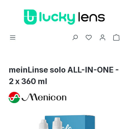
Zum Hauptinhalt springen
Ware
meinLinse solo ALL-IN-ONE -
2 x 360 ml
Bildergalerie überspringen