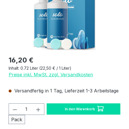
Regulärer Preis:
16,20 €
Inhalt:
0.72 Liter
(22,50 € / 1 Liter)
Preise inkl. MwSt. zzgl. Versandkosten
Versandfertig in 1 Tag, Lieferzeit 1-3 Arbeitstage
Produkt Anzahl: Gib den gewünschten W
In den Warenkorb
Pack