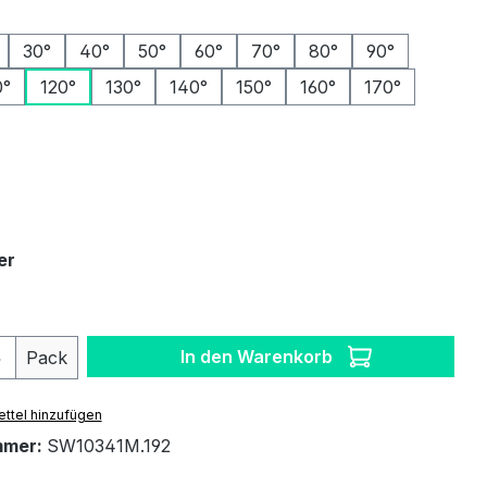
ählen
30°
40°
50°
60°
70°
80°
90°
0°
120°
130°
140°
150°
160°
170°
auswählen
auswählen
er
 Anzahl: Gib den gewünschten Wert ein 
In den Warenkorb
Pack
ttel hinzufügen
mmer:
SW10341M.192