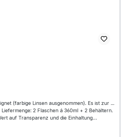
net (farbige Linsen ausgenommen). Es ist zur ...
rtlichen Wirtschaftsakteur bereitzustellen.