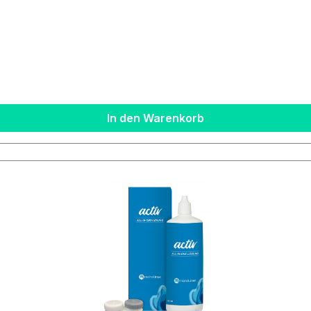
address: https://www.meniconsoleko.it/contatti/https://www.menicon-news.de/ifus-207-de
In den Warenkorb