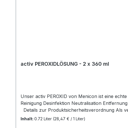
activ PEROXIDLÖSUNG - 2 x 360 ml
Unser activ PEROXID von Menicon ist eine echte 1
Reinigung Desinfektion Neutralisation Entfernung von Proteinen Aufbewahrung aller Kontaktlins
Details zur Produktsicherheitsverordnung Als verantwortungsbewusstes Unternehmen legen wir großen Wert auf Transparenz und die Einhaltung
gesetzlicher Vorgaben. Im Rahmen der EU-Verordn
Inhalt:
0.72 Liter
(28,47 € / 1 Liter)
Dieser ist für die Einhaltung der EU-Vorschriften zu unseren Produkten verantwortlic