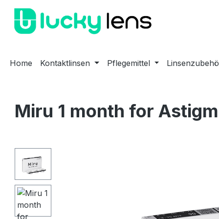
m Hauptinhalt springen
Zur Suche springen
Zur Hauptnavigation springen
Home
Kontaktlinsen
Pflegemittel
Linsenzubehö
Miru 1 month for Astigm
Bildergalerie überspringen