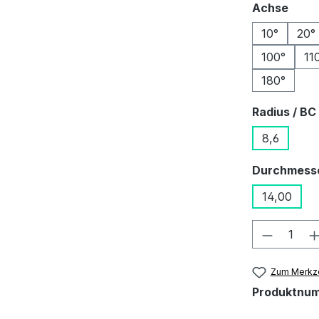
ausw
Achse
10°
20°
100°
11
180°
Radius / BC
8,6
Durchmess
14,00
Produkt
Zum Merkze
Produktnu