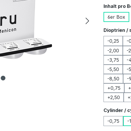
Inhalt pro 
6er Box
Dioptrien / 
-0,25
-
-2,00
-
-3,75
-
-5,50
-
-8,50
-
+0,75
+
+2,50
+
Cylinder / c
-0,75
-