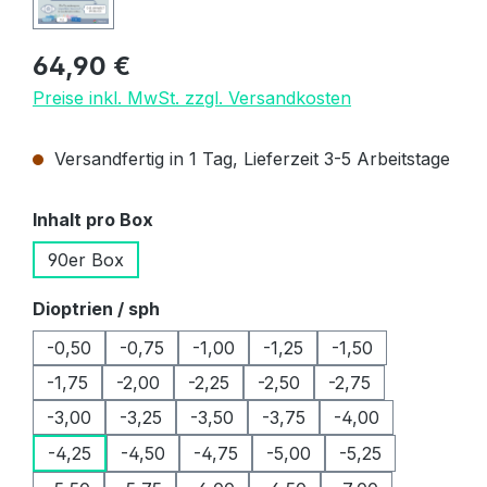
Regulärer Preis:
64,90 €
Preise inkl. MwSt. zzgl. Versandkosten
Versandfertig in 1 Tag, Lieferzeit 3-5 Arbeitstage
auswählen
Inhalt pro Box
90er Box
auswählen
Dioptrien / sph
-0,50
-0,75
-1,00
-1,25
-1,50
-1,75
-2,00
-2,25
-2,50
-2,75
-3,00
-3,25
-3,50
-3,75
-4,00
-4,25
-4,50
-4,75
-5,00
-5,25