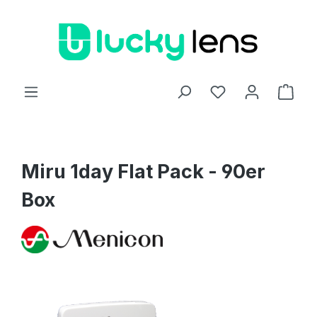
Zum Hauptinhalt springen
Ware
Miru 1day Flat Pack - 90er
Box
Bildergalerie überspringen