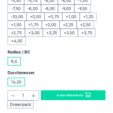
-5,50
-5,75
-6,00
-6,50
-7,00
-7,50
-8,00
-8,50
-9,00
-9,50
-10,00
+0,50
+0,75
+1,00
+1,25
+1,50
+1,75
+2,00
+2,25
+2,50
+2,75
+3,00
+3,25
+3,50
+3,75
+4,00
auswählen
Radius / BC
8,6
auswählen
Durchmesser
14,20
Produkt Anzahl: Gib den gewünschten W
In den Warenkorb
Dreierpack